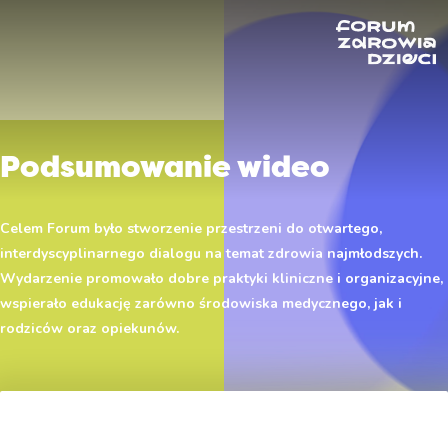
Podsumowanie wideo
Celem Forum było stworzenie przestrzeni do otwartego,
interdyscyplinarnego dialogu na temat zdrowia najmłodszych.
Wydarzenie promowało dobre praktyki kliniczne i organizacyjne,
wspierało edukację zarówno środowiska medycznego, jak i
rodziców oraz opiekunów.