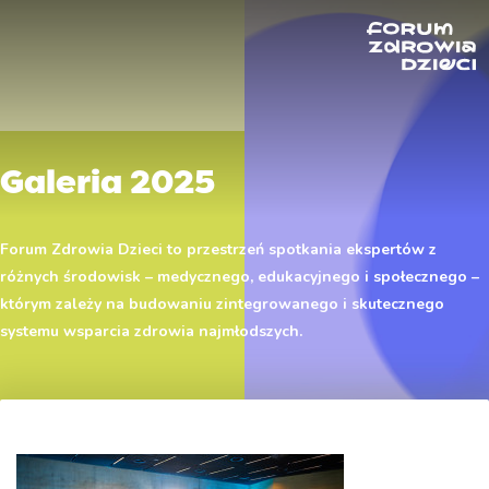
Galeria 2025
Forum Zdrowia Dzieci to przestrzeń spotkania ekspertów z
różnych środowisk – medycznego, edukacyjnego i społecznego –
którym zależy na budowaniu zintegrowanego i skutecznego
systemu wsparcia zdrowia najmłodszych.