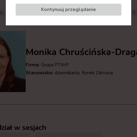
Kontynuuj przeglądanie
C
D
E
F
G
H
J
K
L
M
N
P
R
S
T
Monika Chruścińska-Drag
Firma:
Grupa PTWP
Stanowisko:
dziennikarka, Rynek Zdrowia
ział w sesjach