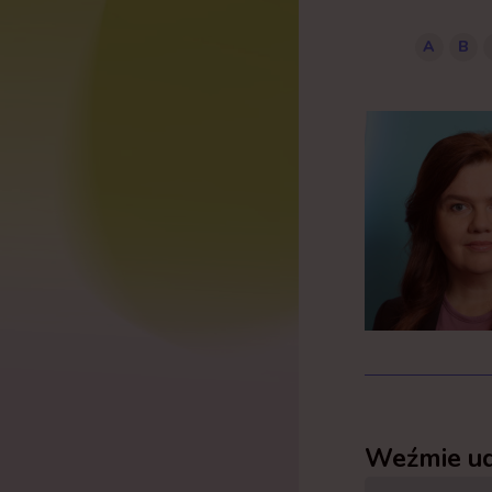
A
B
Weźmie ud