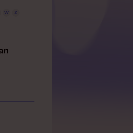
W
Z
an