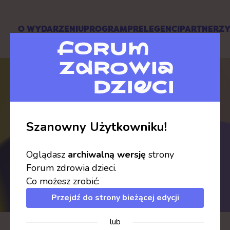
O WYDARZENIU
PROGRAM
PRELEGENCI
PARTNERZ
Szanowny Użytkowniku!
Prelegenci
Oglądasz
archiwalną wersję
strony
Forum zdrowia dzieci.
Co możesz zrobić:
Przejdź do strony bieżącej edycji
lub