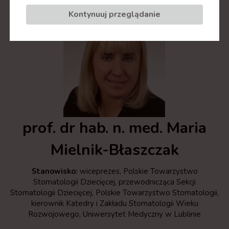
Kontynuuj przeglądanie
prof. dr hab. n. med. Maria
Mielnik-Błaszczak
Stanowisko:
wiceprezes, Polskie Towarzystwo
Stomatologii Dziecięcej, przewodnicząca Sekcji
Stomatologii Dziecięcej, Polskie Towarzystwo Stomatologii,
kierownik Katedry i Zakładu Stomatologii Wieku
Rozwojowego, Uniwersytet Medyczny w Lublinie