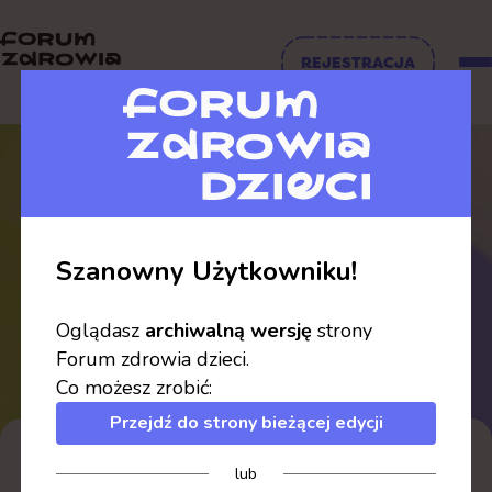
REJESTRACJA
Szanowny Użytkowniku!
Prelegenci
Oglądasz
archiwalną wersję
strony
Forum zdrowia dzieci.
Co możesz zrobić:
Przejdź do strony bieżącej edycji
A
B
C
D
E
F
G
H
J
K
L
M
N
P
lub