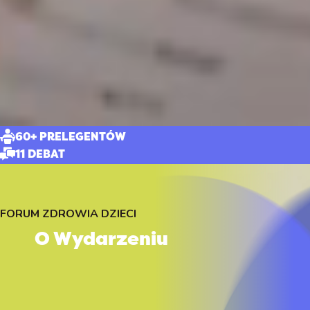
300+ UCZESTNIKÓW
60+ PRELEGENTÓW
11 DEBAT
50+ PARTNERÓW
FORUM ZDROWIA DZIECI
O Wydarzeniu